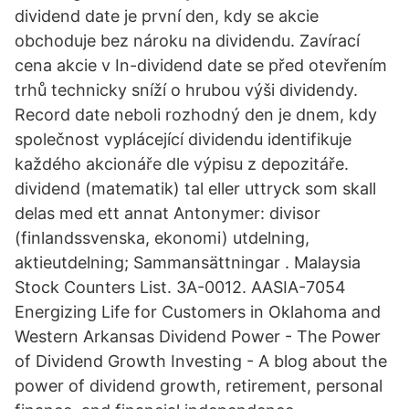
dividend date je první den, kdy se akcie
obchoduje bez nároku na dividendu. Zavírací
cena akcie v In-dividend date se před otevřením
trhů technicky sníží o hrubou výši dividendy.
Record date neboli rozhodný den je dnem, kdy
společnost vyplácející dividendu identifikuje
každého akcionáře dle výpisu z depozitáře.
dividend (matematik) tal eller uttryck som skall
delas med ett annat Antonymer: divisor
(finlandssvenska, ekonomi) utdelning,
aktieutdelning; Sammansättningar . Malaysia
Stock Counters List. 3A-0012. AASIA-7054
Energizing Life for Customers in Oklahoma and
Western Arkansas Dividend Power - The Power
of Dividend Growth Investing - A blog about the
power of dividend growth, retirement, personal